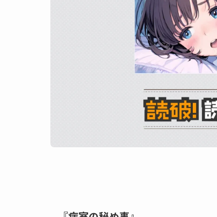
『病室の秘め事』