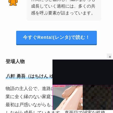
成長していく過程には、多くの共
感を呼ぶ要素が詰まっています。
今すぐRenta!(レンタ)で読む！
×
登場人物
八軒 勇吾（はちけん ゆうご）
物語の主人公で、進路に悩む都会育ちの少年。農
業に全く縁のない家庭で育ち、農業高校に入学。
最初は戸惑いながらも、畜産や農業の現実に直面
しながら成長していきます。真面目で誠実な性格