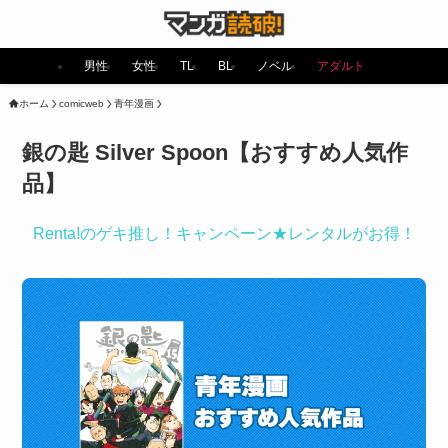
男性
女性
TL
BL
ノベル
アダルト
ホーム
comicweb
青年漫画
銀の匙 Silver Spoon【おすすめ人気作
品】
Renta!のゲキ推し！キャンペーン★レンタルがお得！